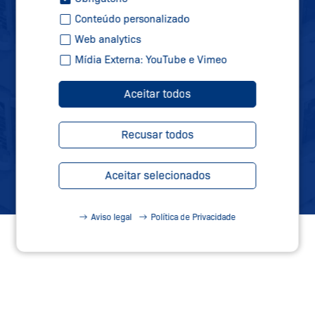
Conteúdo personalizado
Web analytics
Se inscreva em nossa newsletter e receba
Mídia Externa: YouTube e Vimeo
todas as informações sobre novidades,
datas de feiras e novos produtos
Aceitar todos
diretamente na sua caixa de correio.
Recusar todos
Inscreva-se
Aceitar selecionados
Aviso legal
Política de Privacidade