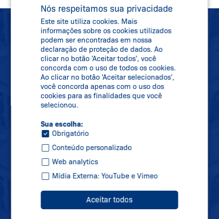
Nós respeitamos sua privacidade
Este site utiliza cookies. Mais
informações sobre os cookies utilizados
SCHMERSAL
podem ser encontradas em nossa
declaração de proteção de dados. Ao
NEWSLETTER
clicar no botão 'Aceitar todos', você
concorda com o uso de todos os cookies.
MANTENHA-SE
Ao clicar no botão 'Aceitar selecionados',
você concorda apenas com o uso dos
ATUALIZADO
cookies para as finalidades que você
selecionou.
Sua escolha:
Obrigatório
Se inscreva em nossa newsletter e receba
Conteúdo personalizado
todas as informações sobre novidades,
datas de feiras e novos produtos
Web analytics
diretamente na sua caixa de correio.
Mídia Externa: YouTube e Vimeo
Aceitar todos
Inscreva-se