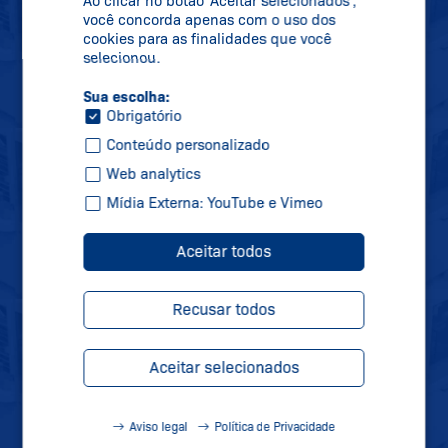
Ao clicar no botão 'Aceitar selecionados',
SCHMERSAL
você concorda apenas com o uso dos
cookies para as finalidades que você
NEWSLETTER
selecionou.
Sua escolha:
MANTENHA-SE
Obrigatório
ATUALIZADO
Conteúdo personalizado
Web analytics
Mídia Externa: YouTube e Vimeo
Se inscreva em nossa newsletter e receba
todas as informações sobre novidades,
Aceitar todos
datas de feiras e novos produtos
diretamente na sua caixa de correio.
Recusar todos
Aceitar selecionados
Inscreva-se
Aviso legal
Política de Privacidade