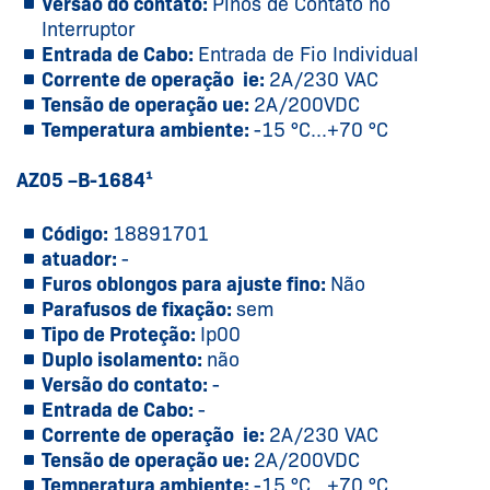
Versão do contato:
Pinos de Contato no
Interruptor
Entrada de Cabo:
Entrada de Fio Individual
Corrente de operação ie:
2A/230 VAC
Tensão de operação ue:
2A/200VDC
Temperatura ambiente:
-15 °C...+70 °C
AZ05 –B-1684¹
Código:
18891701
atuador:
-
Furos oblongos para ajuste fino:
Não
Parafusos de fixação:
sem
Tipo de Proteção:
Ip00
Duplo isolamento:
não
Versão do contato:
-
Entrada de Cabo:
-
Corrente de operação ie:
2A/230 VAC
Tensão de operação ue:
2A/200VDC
Temperatura ambiente:
-15 °C...+70 °C