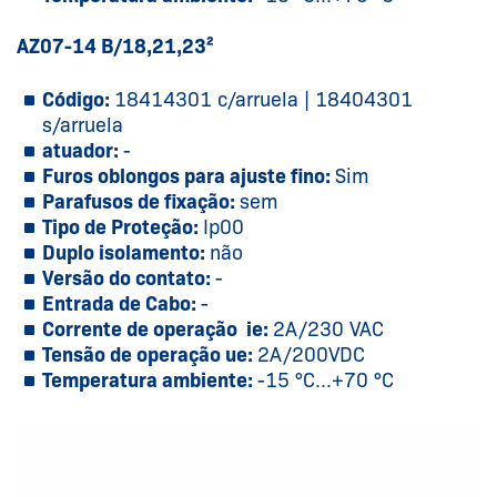
AZ07-14 B/18,21,23²
Código:
18414301 c/arruela | 18404301
s/arruela
atuador:
-
Furos oblongos para ajuste fino:
Sim
Parafusos de fixação:
sem
Tipo de Proteção:
Ip00
Duplo isolamento:
não
Versão do contato:
-
Entrada de Cabo:
-
Corrente de operação ie:
2A/230 VAC
Tensão de operação ue:
2A/200VDC
Temperatura ambiente:
-15 °C...+70 °C