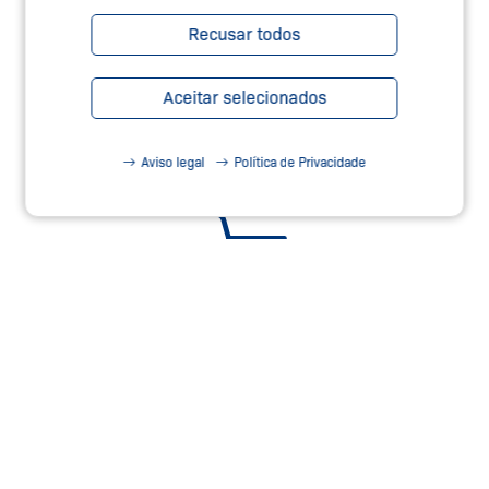
Recusar todos
SERVIÇOS DE SEGURANÇA –
Aceitar selecionados
TEC.NICUM
Aviso legal
Política de Privacidade
Saiba Mais
NOSSO WEBSHOP
Compre agora!