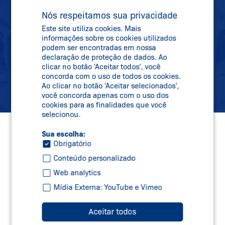
todas as informações sobre novidades,
Nós respeitamos sua privacidade
datas de feiras e novos produtos
Este site utiliza cookies. Mais
diretamente na sua caixa de correio.
informações sobre os cookies utilizados
podem ser encontradas em nossa
declaração de proteção de dados. Ao
clicar no botão 'Aceitar todos', você
Inscreva-se
concorda com o uso de todos os cookies.
Ao clicar no botão 'Aceitar selecionados',
você concorda apenas com o uso dos
cookies para as finalidades que você
selecionou.
Sua escolha:
Obrigatório
Conteúdo personalizado
Web analytics
Mídia Externa: YouTube e Vimeo
Aceitar todos