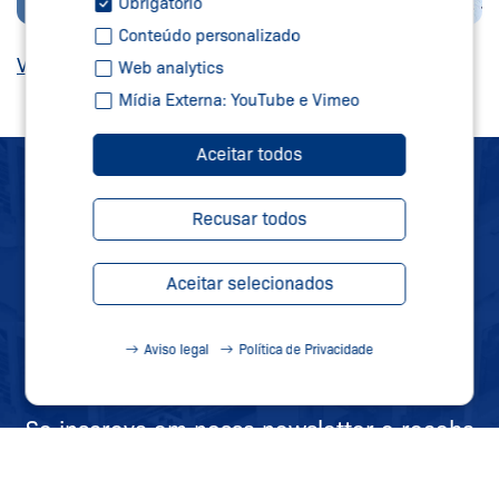
Obrigatório
Conteúdo personalizado
View location on Google Maps
Web analytics
Mídia Externa: YouTube e Vimeo
Aceitar todos
SCHMERSAL
Recusar todos
NEWSLETTER
Aceitar selecionados
MANTENHA-SE
ATUALIZADO
Aviso legal
Política de Privacidade
Se inscreva em nossa newsletter e receba
todas as informações sobre novidades,
datas de feiras e novos produtos