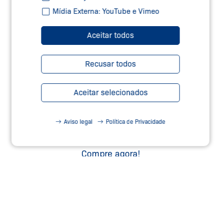
Mídia Externa: YouTube e Vimeo
SERVIÇOS DE SEGURANÇA –
Aceitar todos
TEC.NICUM
Saiba Mais
Recusar todos
Aceitar selecionados
Aviso legal
Política de Privacidade
NOSSO WEBSHOP
Compre agora!