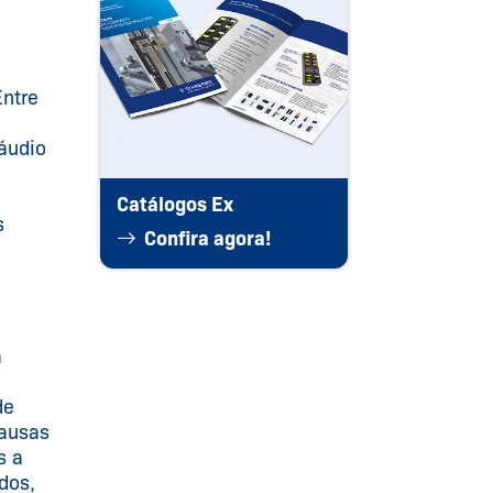
Entre
áudio
Catálogos Ex
s
Confira agora!
a
de
causas
s a
dos,