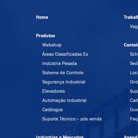
Home
Trabal
Va
Produtos
Webshop
Contat
Áreas Classificadas Ex
Sch
Indústria Pesada
Sed
Sistema de Controle
Loc
Segurança Industrial
Ond
Elevadores
Sup
Automação Industrial
Cad
Catálogos
Ouv
Suporte Técnico – pós venda
Faq
Indústrias e Mercados
Agend