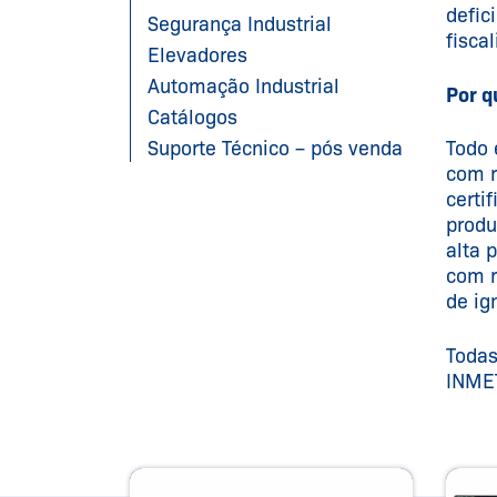
defic
Segurança Industrial
fisca
Elevadores
Automação Industrial
Por q
Catálogos
Suporte Técnico – pós venda
Todo 
com r
certi
produ
alta 
com r
de ig
Todas
INMET