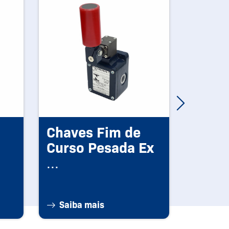
Chaves Fim de
Botoe
Curso Pesada Ex
coma
...
Sinal
...
Saiba mais
Saiba