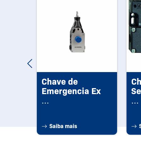
Ex
Chave de
Ch
Emergencia Ex
Se
...
...
Saiba mais