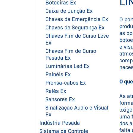
LI
Botoeiras Ex
Caixa de Junção Ex
Chaves de Emergência Ex
O por
produ
Chaves de Segurança Ex
as op
Chaves Fim de Curso Leve
botoe
Ex
e vis
Chaves Fim de Curso
atmos
Pesada Ex
compr
Luminárias Led Ex
neces
Painéis Ex
O que
Prensa-cabos Ex
Relés Ex
As at
Sensores Ex
forma
Sinalização Audio e Visual
oxigê
Ex
uma f
Indústria Pesada
dos a
falta
Sistema de Controle