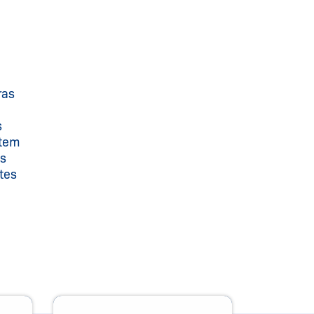
ras
s
ntem
as
tes