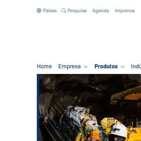
Ir diretamente para a navegação
Ir diretamente para o conteúdo
Países
Pesquisa
Agenda
Imprensa
Home
Empresa
Produtos
Ind