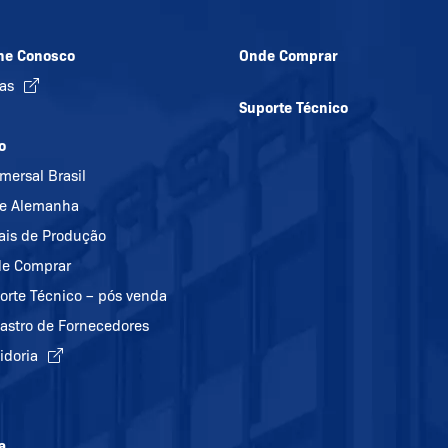
he Conosco
Onde Comprar
gas
Suporte Técnico
o
mersal Brasil
e Alemanha
ais de Produção
e Comprar
orte Técnico – pós venda
astro de Fornecedores
idoria
a