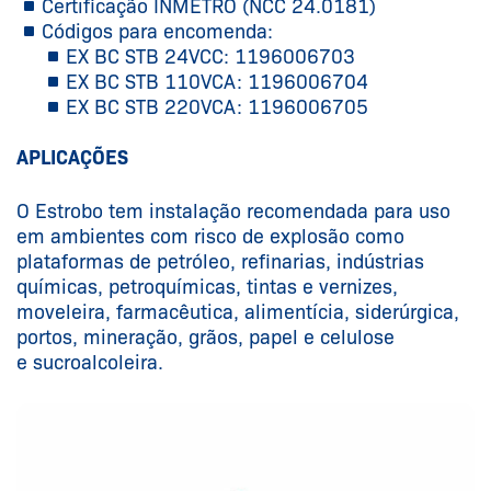
Certificação INMETRO (
NCC 24.0181
)
Códigos para encomenda:
EX BC STB 24VCC:
1196006703
EX BC STB 110VCA:
1196006704
EX BC STB 220VCA:
1196006705
APLICAÇÕES
O Estrobo tem instalação recomendada para uso
em ambientes com risco de explosão como
plataformas de petróleo, refinarias, indústrias
químicas, petroquímicas, tintas e vernizes,
moveleira, farmacêutica, alimentícia, siderúrgica,
portos, mineração, grãos, papel e celulose
e sucroalcoleira.