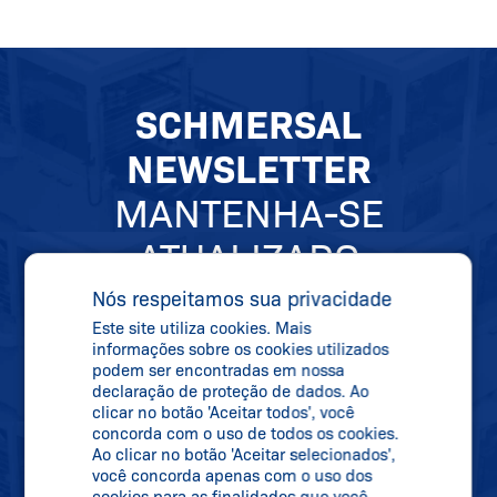
SCHMERSAL
NEWSLETTER
MANTENHA-SE
ATUALIZADO
Nós respeitamos sua privacidade
Este site utiliza cookies. Mais
Se inscreva em nossa newsletter e receba
informações sobre os cookies utilizados
todas as informações sobre novidades,
podem ser encontradas em nossa
declaração de proteção de dados. Ao
datas de feiras e novos produtos
clicar no botão 'Aceitar todos', você
diretamente na sua caixa de correio.
concorda com o uso de todos os cookies.
Ao clicar no botão 'Aceitar selecionados',
você concorda apenas com o uso dos