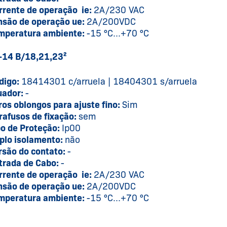
rrente de operação ie:
2A/230 VAC
nsão de operação ue:
2A/200VDC
mperatura ambiente:
-15 °C...+70 °C
-14 B/18,21,23²
digo:
18414301 c/arruela | 18404301 s/arruela
uador:
-
ros oblongos para ajuste fino:
Sim
rafusos de fixação:
sem
po de Proteção:
Ip00
plo isolamento:
não
rsão do contato:
-
trada de Cabo:
-
rrente de operação ie:
2A/230 VAC
nsão de operação ue:
2A/200VDC
mperatura ambiente:
-15 °C...+70 °C