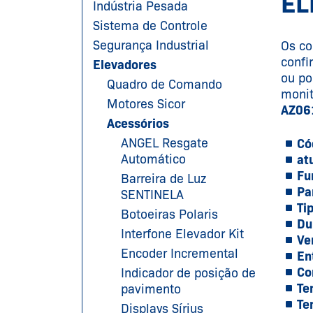
EL
Indústria Pesada
Sistema de Controle
Segurança Industrial
Os co
confi
Elevadores
ou po
Quadro de Comando
monit
Motores Sicor
AZ06
Acessórios
ANGEL Resgate
Có
Automático
at
Fu
Barreira de Luz
Pa
SENTINELA
Ti
Botoeiras Polaris
Du
Interfone Elevador Kit
Ve
Encoder Incremental
En
Co
Indicador de posição de
Te
pavimento
Te
Displays Sírius