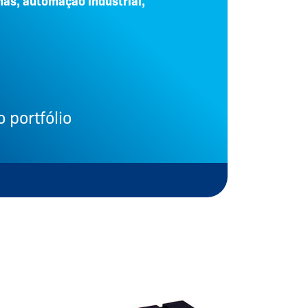
as, automação industrial,
 portfólio