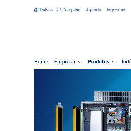
Ir diretamente para a navegação
Ir diretamente para o conteúdo
Países
Pesquisa
Agenda
Imprensa
Home
Empresa
Produtos
Ind