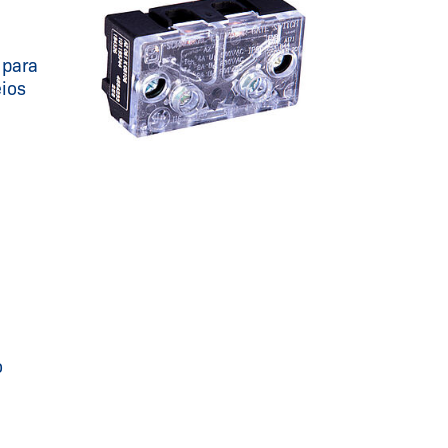
 para
eios
o