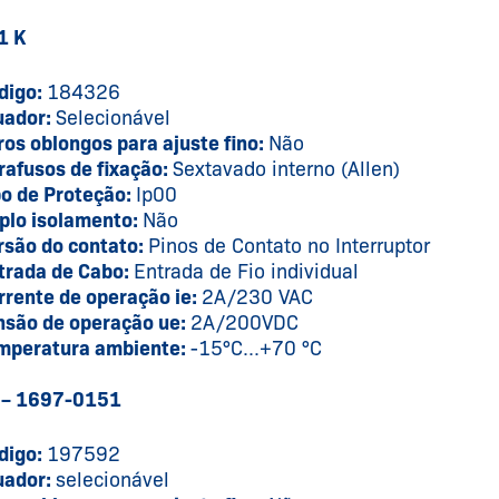
1 K
digo:
184326
uador:
Selecionável
ros oblongos para ajuste fino:
Não
rafusos de fixação:
Sextavado interno (Allen)
po de Proteção:
Ip00
plo isolamento:
Não
rsão do contato:
Pinos de Contato no Interruptor
trada de Cabo:
Entrada de Fio individual
rrente de operação ie:
2A/230 VAC
nsão de operação ue:
2A/200VDC
mperatura ambiente:
-15°C...+70 °C
 – 1697-0151
digo:
197592
uador:
selecionável