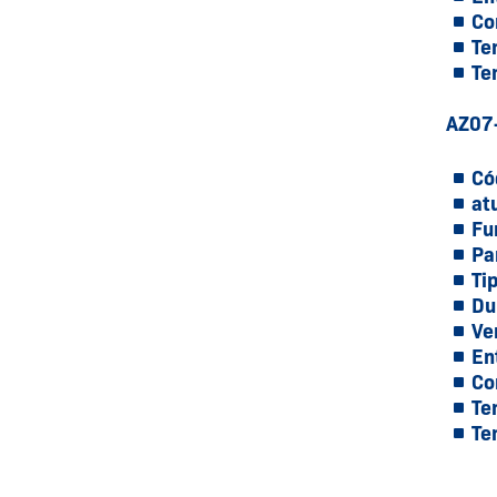
Co
Te
Te
AZ07
Có
at
Fu
Pa
Ti
Du
Ve
En
Co
Te
Te