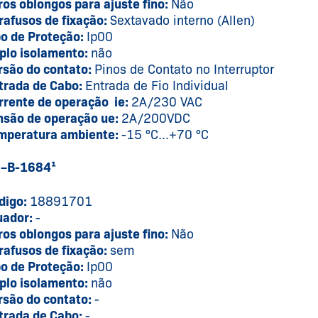
ros oblongos para ajuste fino:
Não
rafusos de fixação:
Sextavado interno (Allen)
po de Proteção:
Ip00
plo isolamento:
não
rsão do contato:
Pinos de Contato no Interruptor
trada de Cabo:
Entrada de Fio Individual
rrente de operação ie:
2A/230 VAC
nsão de operação ue:
2A/200VDC
mperatura ambiente:
-15 °C...+70 °C
 –B-1684¹
digo:
18891701
uador:
-
ros oblongos para ajuste fino:
Não
rafusos de fixação:
sem
po de Proteção:
Ip00
plo isolamento:
não
rsão do contato:
-
trada de Cabo:
-