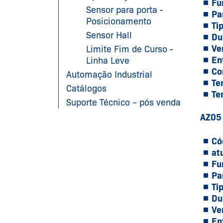
Fu
Sensor para porta -
Pa
Posicionamento
Ti
Sensor Hall
Du
Ve
Limite Fim de Curso -
En
Linha Leve
Co
Automação Industrial
Te
Catálogos
Te
Suporte Técnico – pós venda
AZ05
Có
at
Fu
Pa
Ti
Du
Ve
En