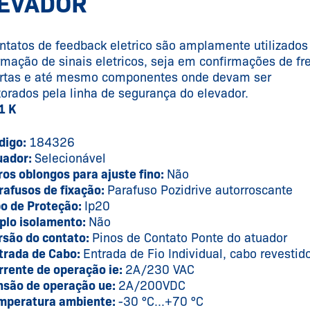
EVADOR
ntatos de feedback eletrico são amplamente utilizados
rmação de sinais eletricos, seja em confirmações de fr
rtas e até mesmo componentes onde devam ser
orados pela linha de segurança do elevador.
1 K
digo:
184326
uador:
Selecionável
ros oblongos para ajuste fino:
Não
rafusos de fixação:
Parafuso Pozidrive autorroscante
po de Proteção:
Ip20
plo isolamento:
Não
rsão do contato:
Pinos de Contato Ponte do atuador
trada de Cabo:
Entrada de Fio Individual, cabo revestid
rrente de operação ie:
2A/230 VAC
nsão de operação ue:
2A/200VDC
mperatura ambiente:
-30 °C...+70 °C