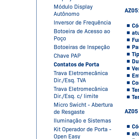
Módulo Display
AZ05
Autônomo
Inversor de Frequência
Có
Botoeira de Acesso ao
at
Poço
Fu
Botoeiras de Inspeção
Pa
Ti
Chave PAP
Du
Contatos de Porta
Ve
Trava Eletromecânica
En
Dir./Esq. TVA
Co
Trava Eletromecânica
Te
Dir./Esq. c/ limite
Te
Micro Swicht - Abertura
AZ05
de Resgaste
Iluminação e Sistemas
Có
Kit Operador de Porta -
at
Open Easy