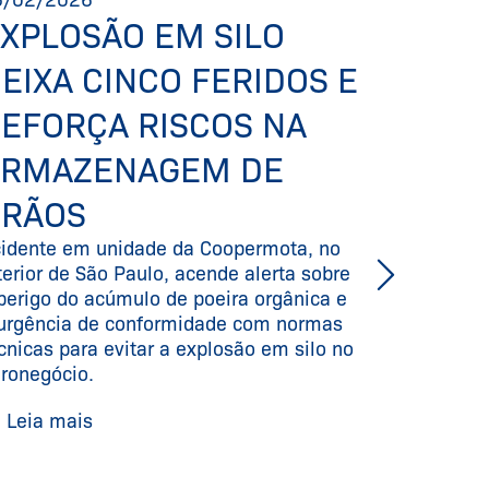
XPLOSÃO EM SILO
O QUE
EIXA CINCO FERIDOS E
PROV
EFORÇA RISCOS NA
EXPL
ARMAZENAGEM DE
DOIS
GRÃOS
EM V
idente em unidade da Coopermota, no
Especiali
terior de São Paulo, acende alerta sobre
de etanol,
perigo do acúmulo de poeira orgânica e
pode gera
urgência de conformidade com normas
acidente n
cnicas para evitar a explosão em silo no
mortos e 
ronegócio.
Leia ma
Leia mais