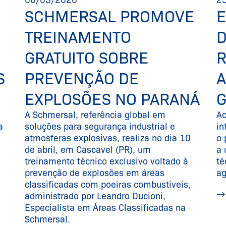
SCHMERSAL PROMOVE
E
TREINAMENTO
D
GRATUITO SOBRE
R
S
PREVENÇÃO DE
EXPLOSÕES NO PARANÁ
A Schmersal, referência global em
Ac
a
soluções para segurança industrial e
in
atmosferas explosivas, realiza no dia 10
o 
de abril, em Cascavel (PR), um
a 
treinamento técnico exclusivo voltado à
té
prevenção de explosões em áreas
ag
classificadas com poeiras combustíveis,
administrado por Leandro Ducioni,
Especialista em Áreas Classificadas na
Schmersal.