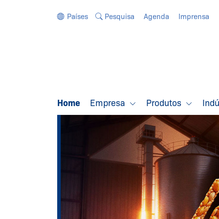
Ir diretamente para a navegação
Ir diretamente para o conteúdo
Países
Pesquisa
Agenda
Imprensa
Home
Empresa
Produtos
Ind
SA
BEM-VINDO
so