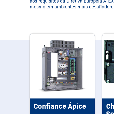
aos requisitos da Diretiva Europeia A
mesmo em ambientes mais desafiadore
Confiance Ápice
Ch
...
Se