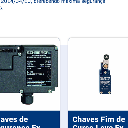
TEX 2014/34/EU, oferecendo máxima segurança
s.
aves de
Chaves Fim de
gurança Ex
Curso Leve Ex