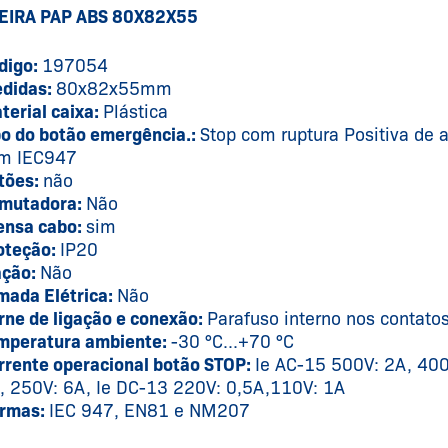
EIRA PAP ABS 80X82X55
digo:
197054
didas:
80x82x55mm
terial caixa:
Plástica
po do botão emergência.:
Stop com ruptura Positiva de 
m IEC947
tões:
não
mutadora:
Não
ensa cabo:
sim
oteção:
IP20
ação:
Não
mada Elétrica:
Não
rne de ligação e conexão:
Parafuso interno nos contato
mperatura ambiente:
-30 °C...+70 °C
rrente operacional botão STOP:
Ie AC-15 500V: 2A, 400
, 250V: 6A, Ie DC-13 220V: 0,5A,110V: 1A
rmas:
IEC 947, EN81 e NM207