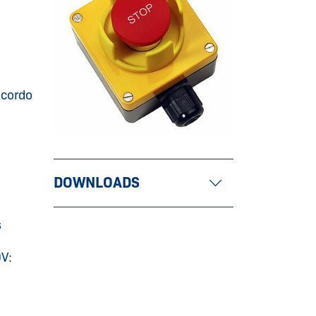
acordo
DOWNLOADS
s
V: