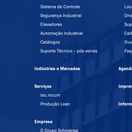
Sistema de Controle
Loc
Segurança Industrial
Ond
Elevadores
Sup
Automação Industrial
Cad
Catálogos
Ouv
Suporte Técnico – pós venda
Faq
Indústrias e Mercados
Agend
Serviços
Impre
tec.nicum
Produção Lean
Infor
Empresa
O Grupo Schmersal