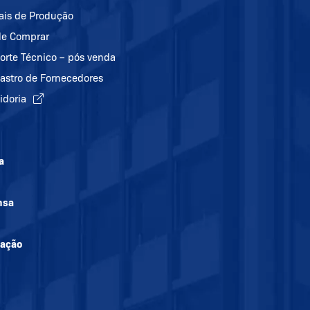
ais de Produção
e Comprar
orte Técnico – pós venda
astro de Fornecedores
idoria
a
nsa
mação