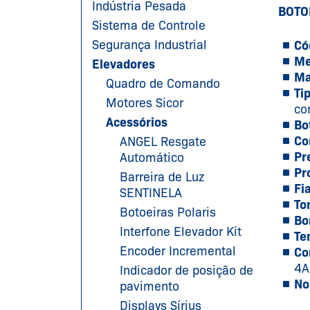
Indústria Pesada
BOTO
Sistema de Controle
Segurança Industrial
Có
Me
Elevadores
Ma
Quadro de Comando
Ti
Motores Sicor
co
Acessórios
Bo
Co
ANGEL Resgate
Pr
Automático
Pr
Barreira de Luz
Fi
SENTINELA
To
Botoeiras Polaris
Bo
Interfone Elevador Kit
Te
Encoder Incremental
Co
4A
Indicador de posição de
No
pavimento
Displays Sírius