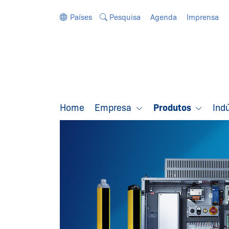
Ir diretamente para a navegação
Ir diretamente para o conteúdo
Países
Pesquisa
Agenda
Imprensa
Home
Empresa
Produtos
Ind