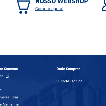
NOSSO WEBSHOP
Compre agora!
he Conosco
Onde Comprar
gas
Suporte Técnico
o
mersal Brasil
e Alemanha