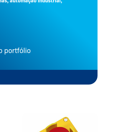
as, automação industrial,
 portfólio