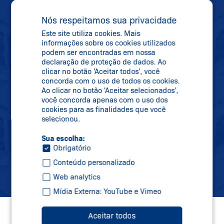
NEWSLETTER
MANTENHA-SE
Nós respeitamos sua privacidade
Este site utiliza cookies. Mais
ATUALIZADO
informações sobre os cookies utilizados
podem ser encontradas em nossa
declaração de proteção de dados. Ao
clicar no botão 'Aceitar todos', você
Se inscreva em nossa newsletter e receba
concorda com o uso de todos os cookies.
todas as informações sobre novidades,
Ao clicar no botão 'Aceitar selecionados',
você concorda apenas com o uso dos
datas de feiras e novos produtos
cookies para as finalidades que você
diretamente na sua caixa de correio.
selecionou.
Sua escolha:
Obrigatório
Inscreva-se
Conteúdo personalizado
Web analytics
Mídia Externa: YouTube e Vimeo
Aceitar todos