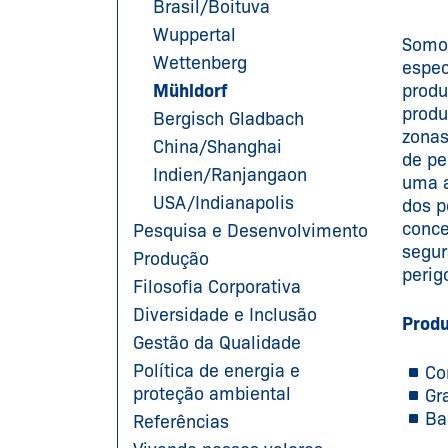
Brasil/Boituva
Wuppertal
Somos
Wettenberg
espec
Mühldorf
produ
produ
Bergisch Gladbach
zonas
China/Shanghai
de pe
Indien/Ranjangaon
uma a
USA/Indianapolis
dos p
conce
Pesquisa e Desenvolvimento
segur
Produção
perig
Filosofia Corporativa
Diversidade e Inclusão
Produ
Gestão da Qualidade
Política de energia e
Co
proteção ambiental
Gr
Ba
Referências