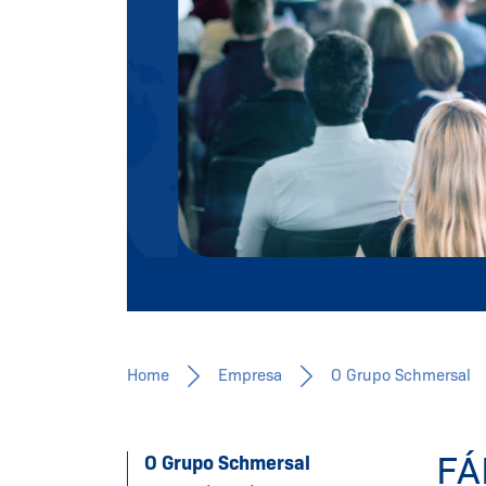
Segurança para homem e máquina
 da
dos.
Conheça
Home
Empresa
O Grupo Schmersal
FÁ
O Grupo Schmersal