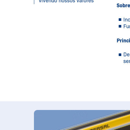
Vivendo nossos valores
Sobre
In
Fu
Princ
De
se