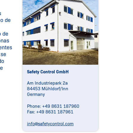
s
ão de
o de
onas
entes
ise
do
de
Safety Control GmbH
Am Industriepark 2a
84453 Mühldorf/Inn
Germany
Phone: +49 8631 187960
Fax: +49 8631 187961
info@safetycontrol.com