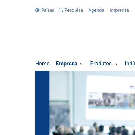
Ir diretamente para a navegação
Ir diretamente para o conteúdo
Países
Pesquisa
Agenda
Imprensa
Home
Empresa
Produtos
Ind
O GRUPO
SCHMERSAL