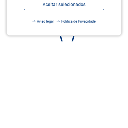
TEC.NICUM
Aceitar selecionados
Saiba Mais
Aviso legal
Política de Privacidade
NOSSO WEBSHOP
Compre agora!
FALE CONOSCO
Saiba Mais