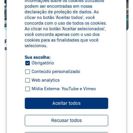
informações sobre os cookies utilizados
podem ser encontradas em nossa
declaração de proteção de dados. Ao
clicar no botão 'Aceitar todos', você
concorda com o uso de todos os cookies.
Ao clicar no botão 'Aceitar selecionados',
você concorda apenas com o uso dos
cookies para as finalidades que você
Para máxima segurança e eficiência: nossas
selecionou.
soluções para a indústria automotiva.
Sua escolha:
Obrigatório
Conteúdo personalizado
Web analytics
Mídia Externa: YouTube e Vimeo
Aceitar todos
Recusar todos
SERVIÇOS DE SEGURANÇA –