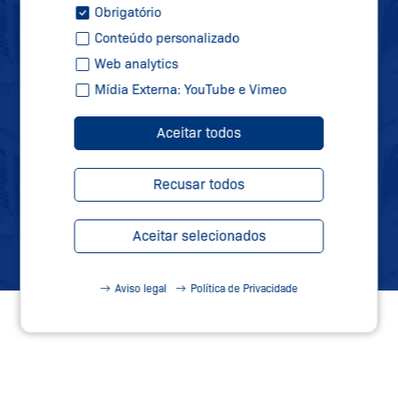
ATUALIZADO
Obrigatório
Conteúdo personalizado
Web analytics
Se inscreva em nossa newsletter e receba
Mídia Externa: YouTube e Vimeo
todas as informações sobre novidades,
datas de feiras e novos produtos
Aceitar todos
diretamente na sua caixa de correio.
Recusar todos
Inscreva-se
Aceitar selecionados
Aviso legal
Política de Privacidade