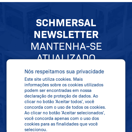
SCHMERSAL
NEWSLETTER
MANTENHA-SE
ATUALIZADO
Nós respeitamos sua privacidade
Se inscreva em nossa newsletter e receba
Este site utiliza cookies. Mais
informações sobre os cookies utilizados
todas as informações sobre novidades,
podem ser encontradas em nossa
datas de feiras e novos produtos
declaração de proteção de dados. Ao
clicar no botão 'Aceitar todos', você
diretamente na sua caixa de correio.
concorda com o uso de todos os cookies.
Ao clicar no botão 'Aceitar selecionados',
você concorda apenas com o uso dos
cookies para as finalidades que você
Inscreva-se
selecionou.