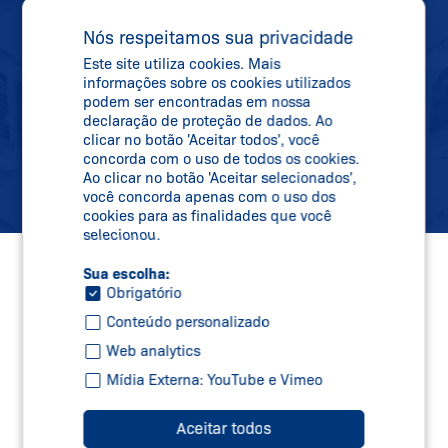
todas as informações sobre novidades,
Nós respeitamos sua privacidade
datas de feiras e novos produtos
Este site utiliza cookies. Mais
diretamente na sua caixa de correio.
informações sobre os cookies utilizados
podem ser encontradas em nossa
declaração de proteção de dados. Ao
clicar no botão 'Aceitar todos', você
Inscreva-se
concorda com o uso de todos os cookies.
Ao clicar no botão 'Aceitar selecionados',
você concorda apenas com o uso dos
cookies para as finalidades que você
selecionou.
Sua escolha:
Obrigatório
Conteúdo personalizado
Web analytics
Mídia Externa: YouTube e Vimeo
Aceitar todos