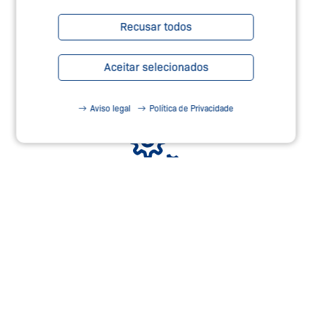
Recusar todos
CARREIRA NA SCHMERSAL
Aceitar selecionados
Saiba mais
Aviso legal
Política de Privacidade
RETROFITTING PARA SUAS
MÁQUINAS
Saiba mais