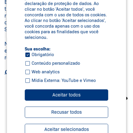
Em observância à Lei nº 14.611 de 2023, que
declaração de proteção de dados. Ao
trata sobre a igualdade salarial e critérios
clicar no botão 'Aceitar todos', você
concorda com o uso de todos os cookies.
remuneratórios entre homens e mulheres,
Ao clicar no botão 'Aceitar selecionados',
divulgamos nosso Relatório de Transparência
você concorda apenas com o uso dos
Salarial, emitido pelo Ministério do Trabalho.
cookies para as finalidades que você
selecionou.
Na busca de práticas que fomentem a diversidade
Sua escolha:
e inclusão em nossa organização, a Schmersal
Obrigatório
reforça seu compromisso.
Conteúdo personalizado
Clique aqui para visualizar o relatório.
Web analytics
Mídia Externa: YouTube e Vimeo
Aceitar todos
Recusar todos
Aceitar selecionados