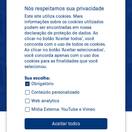
MANTENHA-SE
Nós respeitamos sua privacidade
ATUALIZADO
Este site utiliza cookies. Mais
informações sobre os cookies utilizados
podem ser encontradas em nossa
declaração de proteção de dados. Ao
clicar no botão 'Aceitar todos', você
Se inscreva em nossa newsletter e receba
concorda com o uso de todos os cookies.
todas as informações sobre novidades,
Ao clicar no botão 'Aceitar selecionados',
datas de feiras e novos produtos
você concorda apenas com o uso dos
cookies para as finalidades que você
diretamente na sua caixa de correio.
selecionou.
Sua escolha:
Obrigatório
Inscreva-se
Conteúdo personalizado
Web analytics
Mídia Externa: YouTube e Vimeo
Aceitar todos