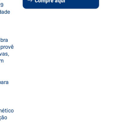
Compre aqui
19
idade
ibra
 provê
vas,
om
para
nético
ção