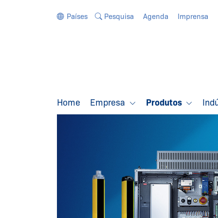
Ir diretamente para a navegação
Ir diretamente para o conteúdo
Países
Pesquisa
Agenda
Imprensa
Home
Empresa
Produtos
Ind