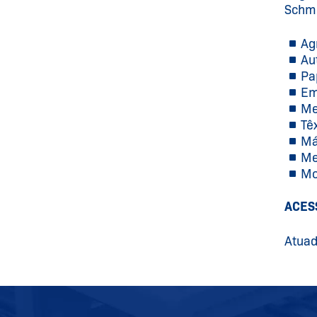
Schme
Ag
Au
Pa
Em
Me
Têx
Má
Me
Mo
ACES
Atuad