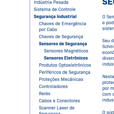
SE
Indústria Pesada
Sistema de Controle
Segurança Industrial
O Sen
e pod
Chaves de Emergência
sist
por Cabo
Chaves de Segurança
Seu d
Sensores de Segurança
Schme
Sensores Magnéticos
econô
Sensores Eletrônicos
diver
indúst
Produtos Optoeletrônicos
Periféricos de Segurança
Nesta
Proteções Mecânicas
prote
Controladores
por m
Relés
com a
indus
Cabos e Conectores
Scanner Laser de
O sis
Segurança