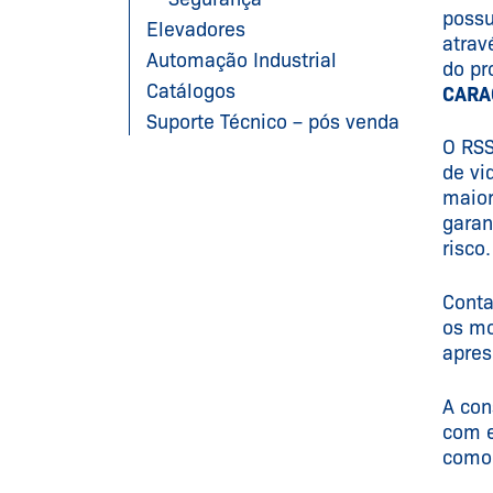
possu
Elevadores
atrav
Automação Industrial
do pr
Catálogos
CARA
Suporte Técnico – pós venda
O RSS
de vi
maior
garan
risco.
Conta
os mo
apres
A con
com e
como 