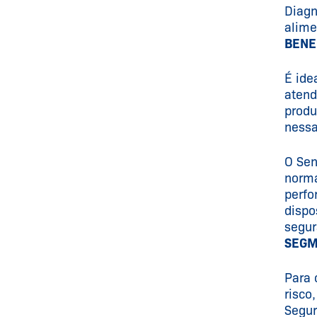
Diagn
alime
BENE
É ide
atend
produ
nessa
O Sen
norma
perfo
dispo
segur
SEGM
Para 
risco
Segur