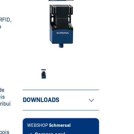
RFID,
o
de
is
DOWNLOADS
ribui
WEBSHOP
Schmersal
pois