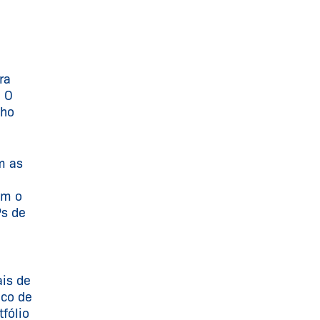
ra
. O
nho
m as
om o
Ps de
ais de
ico de
fólio