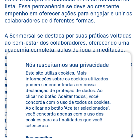
lista. Essa permanência se deve ao crescente
empenho em oferecer ações para engajar e unir os
colaboradores de diferentes formas.
A Schmersal se destaca por suas práticas voltadas
ao bem-estar dos colaboradores, oferecendo uma
academia completa, aulas de ioga e meditação,
além de um robusto apoio psicológico com
atendimentos presenciais e online, considerado de
Nós respeitamos sua privacidade
suma importância. A empresa também conta com
Este site utiliza cookies. Mais
um Comitê de Diversidade e Inclusão, dedicado a
informações sobre os cookies utilizados
podem ser encontradas em nossa
adaptar os ambientes para promover
declaração de proteção de dados. Ao
acessibilidade e integração, respeitando as
clicar no botão 'Aceitar todos', você
diferenças de etnia, crença, idade, gênero,
concorda com o uso de todos os cookies.
limitações ou orientação sexual. Promovemos
Ao clicar no botão 'Aceitar selecionados',
acessibilidade a todos, desde a participação de
você concorda apenas com o uso dos
cookies para as finalidades que você
tradutores em eventos a cursos de libras que já
selecionou.
contaram com a participação de mais de 100
colaboradores. Com essas iniciativas, a companhia
Sua escolha: