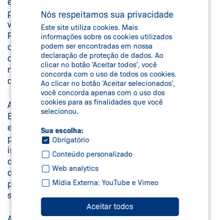
em sustentabilidade e inovação. “É uma honra
para a Schmersal ter sido a única empresa alemã
Nós respeitamos sua privacidade
visitada pela ministra durante sua estadia em São
Este site utiliza cookies. Mais
Paulo. Essa visita reflete nosso forte alinhamento
informações sobre os cookies utilizados
podem ser encontradas em nossa
com os valores de sustentabilidade e evidencia
declaração de proteção de dados. Ao
como o setor industrial do interior paulista é
clicar no botão 'Aceitar todos', você
moderno, inovador e essencial para o
concorda com o uso de todos os cookies.
desenvolvimento econômico do Brasil”, diz.
Ao clicar no botão 'Aceitar selecionados',
você concorda apenas com o uso dos
cookies para as finalidades que você
A membro do Conselho Executivo da DEG, Monika
selecionou.
Beck, acrescentou: “Com esse financiamento,
estamos apoiando uma empresa alemã de médio
Sua escolha:
porte que combina sua estratégia de crescimento
Obrigatório
internacional com metas de ESG claramente
Conteúdo personalizado
definidas. Isso nos permite demonstrar como o
Web analytics
desenvolvimento industrial, a inclusão social e a
Mídia Externa: YouTube e Vimeo
proteção climática podem estar interligadas com
sucesso.”
Aceitar todos
A Schmersal continua se destacando como