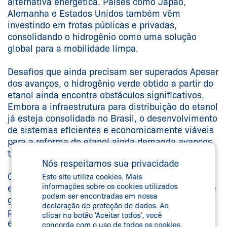
alternativa energética. Países como Japão,
Alemanha e Estados Unidos também vêm
investindo em frotas públicas e privadas,
consolidando o hidrogênio como uma solução
global para a mobilidade limpa.
Desafios que ainda precisam ser superados Apesar
dos avanços, o hidrogênio verde obtido a partir do
etanol ainda encontra obstáculos significativos.
Embora a infraestrutura para distribuição do etanol
já esteja consolidada no Brasil, o desenvolvimento
de sistemas eficientes e economicamente viáveis
para a reforma do etanol ainda demanda avanços
tecnológicos e investimentos em pesquisa.
Nós respeitamos sua privacidade
O custo de implantação de sistemas de reforma
Este site utiliza cookies. Mais
informações sobre os cookies utilizados
em escala comercial, bem como a necessidade de
podem ser encontradas em nossa
garantir a pureza adequada do hidrogênio
declaração de proteção de dados. Ao
produzido, representam entraves importantes. A
clicar no botão 'Aceitar todos', você
eficiência energética do processo de reforma do
concorda com o uso de todos os cookies.