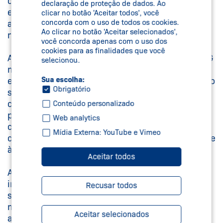
como parte fundamental para a mudança e isso
declaração de proteção de dados. Ao
estimula mais os profissionais, inclusive fora do
clicar no botão 'Aceitar todos', você
concorda com o uso de todos os cookies.
ambiente de trabalho, a fazer a diferença para o
Ao clicar no botão 'Aceitar selecionados',
mundo.
você concorda apenas com o uso dos
cookies para as finalidades que você
A consultoria identifica, ainda, que as práticas ESG
selecionou.
melhoram os ambientes corporativos,
Sua escolha:
especialmente no que diz respeito aos valores e ao
Obrigatório
senso de propósito e pertencimento dos
colaboradores. E essa felicidade mencionada na
Conteúdo personalizado
pesquisa tem relação com o desenvolvimento de
Web analytics
competências estratégicas, uma vez que essas
Mídia Externa: YouTube e Vimeo
corporações se tornam mais propícias à inovação e
à criatividade.
Aceitar todos
Aos argumentos que já tornavam as práticas ESG
indispensáveis para as corporações, agora, soma-
Recusar todos
se mais um a essa lista. Além de pensarmos no
meio ambiente e no bem-estar da comunidade,
Aceitar selecionados
adotando essas ações, também estamos