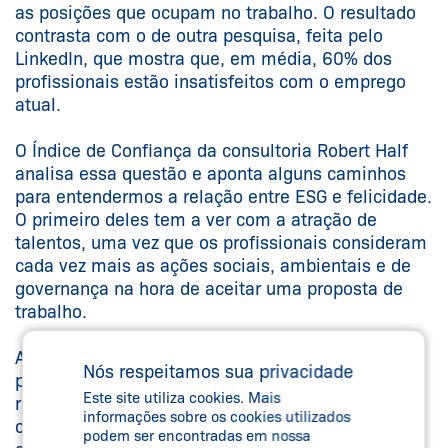
as posições que ocupam no trabalho. O resultado
contrasta com o de outra pesquisa, feita pelo
LinkedIn, que mostra que, em média, 60% dos
profissionais estão insatisfeitos com o emprego
atual.
O Índice de Confiança da consultoria Robert Half
analisa essa questão e aponta alguns caminhos
para entendermos a relação entre ESG e felicidade.
O primeiro deles tem a ver com a atração de
talentos, uma vez que os profissionais consideram
cada vez mais as ações sociais, ambientais e de
governança na hora de aceitar uma proposta de
trabalho.
Além da valorização dessa característica, as
Nós respeitamos sua privacidade
práticas sustentáveis das empresas também são
Este site utiliza cookies. Mais
responsáveis por essa sensação de felicidade dos
informações sobre os cookies utilizados
colaboradores. As iniciativas colocam as equipes
podem ser encontradas em nossa