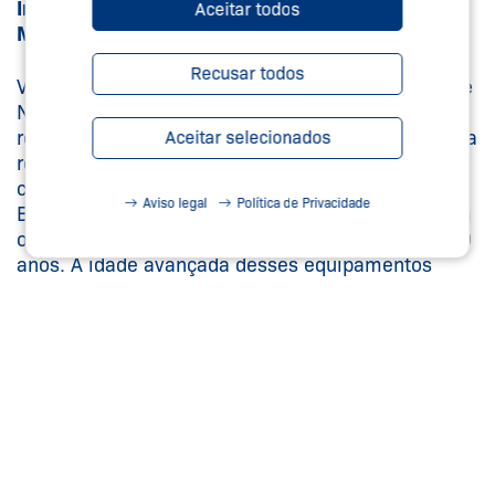
Importância da Manutenção Preventiva e da
Aceitar todos
Modernização dos Equipamentos
Recusar todos
Vale lembrar que a ABNT (Associação Brasileira de
Normas Técnicas) recomenda que todo elevador
receba manutenção preventiva mensalmente. Essa
Aceitar selecionados
recomendação é ainda mais crucial quando
consideramos que a maioria dos elevadores no
Aviso legal
Política de Privacidade
Brasil é antiga, com mais de 500 mil unidades em
operação, das quais cerca de 70% têm mais de 20
anos. A idade avançada desses equipamentos
aumenta a necessidade de manutenção regular
para garantir a segurança e o bom funcionamento.
Com tudo isso em mente, cabe às autoridades
reforçar o cumprimento das regras para que os
acidentes se tornem cada vez mais raros no país. É
indispensável contar com produtos de qualidade
que atendem às mais variadas normas técnicas,