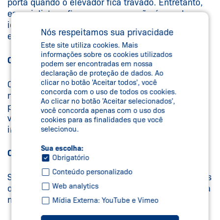
porta quando o elevador fica travado. Entretanto,
especialistas afirmam que essa não é uma boa
ideia e o correto é usar o botão de emergência e
Nós respeitamos sua privacidade
esperar por ajuda;
Este site utiliza cookies. Mais
informações sobre os cookies utilizados
Observar o nivelamento:
podem ser encontradas em nossa
declaração de proteção de dados. Ao
clicar no botão 'Aceitar todos', você
O correto é que o elevador fique nivelado ou no
concorda com o uso de todos os cookies.
máximo a um centímetro e meio de diferença do
Ao clicar no botão 'Aceitar selecionados',
piso, caso contrário, algo pode estar errado. Se
você concorda apenas com o uso dos
verificar essa condição, é válido acionar
cookies para as finalidades que você
imediatamente o responsável do prédio;
selecionou.
Sua escolha:
Observar sons e movimentos:
Obrigatório
Conteúdo personalizado
Se o equipamento está fazendo barulhos estranhos
Web analytics
ou se há trepidações incomuns, é válido contatar a
manutenção.
Mídia Externa: YouTube e Vimeo