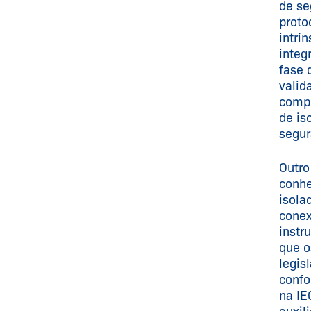
de se
proto
intrí
integ
fase 
valid
compl
de is
segur
Outro
conhe
isola
conex
instr
que o
legis
confo
na IE