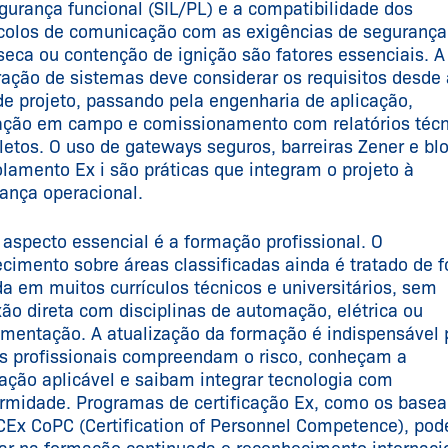
gurança funcional (SIL/PL) e a compatibilidade dos
colos de comunicação com as exigências de segurança
nseca ou contenção de ignição são fatores essenciais. A
ração de sistemas deve considerar os requisitos desde 
de projeto, passando pela engenharia de aplicação,
ação em campo e comissionamento com relatórios técn
etos. O uso de gateways seguros, barreiras Zener e bl
olamento Ex i são práticas que integram o projeto à
ança operacional.
 aspecto essencial é a formação profissional. O
cimento sobre áreas classificadas ainda é tratado de 
da em muitos currículos técnicos e universitários, sem
ão direta com disciplinas de automação, elétrica ou
umentação. A atualização da formação é indispensável 
s profissionais compreendam o risco, conheçam a
lação aplicável e saibam integrar tecnologia com
rmidade. Programas de certificação Ex, como os base
CEx CoPC (Certification of Personnel Competence), po