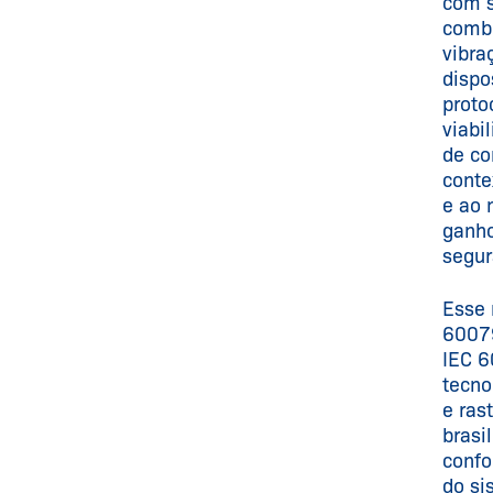
com s
combu
vibra
dispo
proto
viabi
de co
conte
e ao 
ganho
segur
Esse 
60079
IEC 6
tecno
e ras
brasi
confo
do si