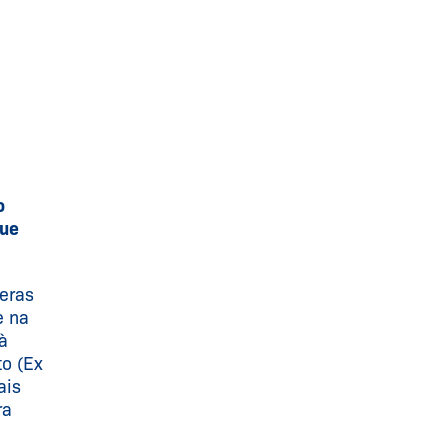
o
que
eras
e na
à
to (Ex
ais
ra