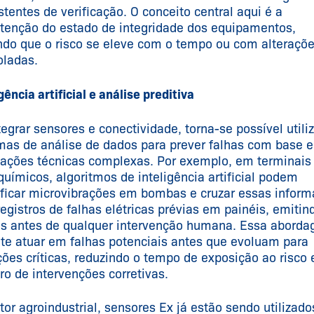
stentes de verificação. O conceito central aqui é a
enção do estado de integridade dos equipamentos,
ndo que o risco se eleve com o tempo ou com alteraçõ
oladas.
gência artificial e análise preditiva
tegrar sensores e conectividade, torna-se possível utili
mas de análise de dados para prever falhas com base 
lações técnicas complexas. Por exemplo, em terminais
químicos, algoritmos de inteligência artificial podem
ificar microvibrações em bombas e cruzar essas infor
egistros de falhas elétricas prévias em painéis, emitin
as antes de qualquer intervenção humana. Essa abord
te atuar em falhas potenciais antes que evoluam para
ções críticas, reduzindo o tempo de exposição ao risco 
o de intervenções corretivas.
tor agroindustrial, sensores Ex já estão sendo utilizado