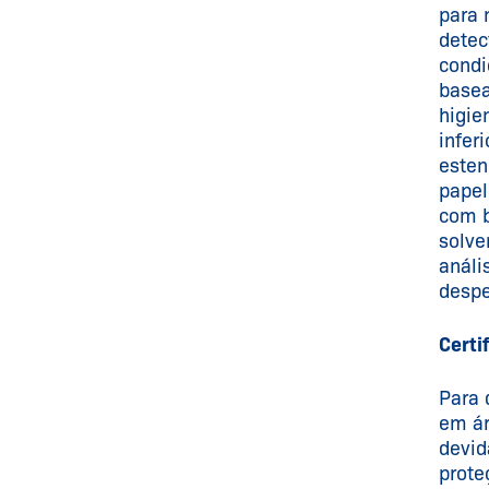
para 
detec
condi
basea
higie
infer
esten
papel
com b
solve
análi
despe
Certi
Para 
em ár
devid
prote