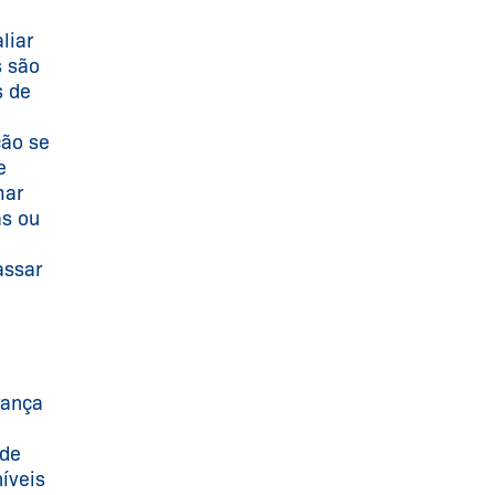
liar
s são
s de
ção se
e
mar
as ou
assar
rança
 de
íveis