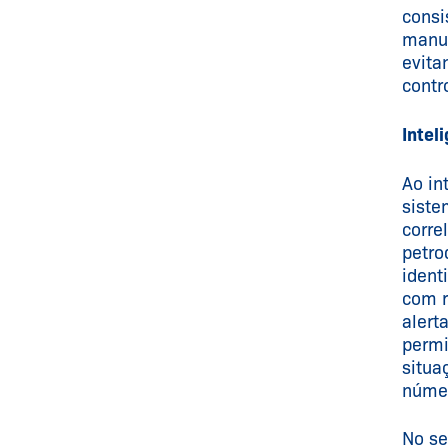
consi
manut
evita
contr
Inteli
Ao in
siste
corre
petro
ident
com r
alert
permi
situa
númer
No se