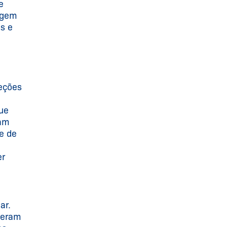
e
agem
s e
eções
ue
iam
te de
er
.
ar.
operam