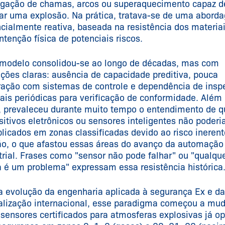
gação de chamas, arcos ou superaquecimento capaz d
ar uma explosão. Na prática, tratava-se de uma abord
cialmente reativa, baseada na resistência dos materiai
ntenção física de potenciais riscos.
modelo consolidou-se ao longo de décadas, mas com
ações claras: ausência de capacidade preditiva, pouca
ração com sistemas de controle e dependência de insp
is periódicas para verificação de conformidade. Além
, prevaleceu durante muito tempo o entendimento de q
sitivos eletrônicos ou sensores inteligentes não poder
plicados em zonas classificadas devido ao risco ineren
ão, o que afastou essas áreas do avanço da automação
trial. Frases como "sensor não pode falhar" ou "qualqu
a é um problema" expressam essa resistência histórica
 evolução da engenharia aplicada à segurança Ex e da
lização internacional, esse paradigma começou a mud
 sensores certificados para atmosferas explosivas já 