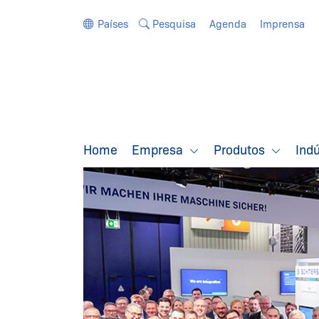
Ir diretamente para a navegação
Ir diretamente para o conteúdo
Países
Pesquisa
Agenda
Imprensa
Home
Empresa
Produtos
Ind