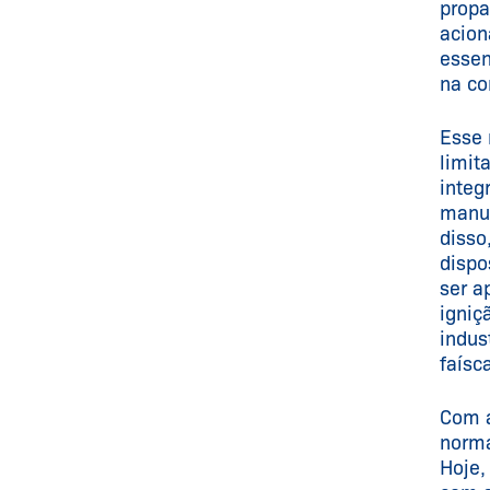
propa
acion
essen
na co
Esse 
limit
integ
manua
disso
dispo
ser a
igniç
indus
faísc
Com a
norma
Hoje,