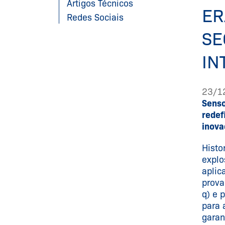
Artigos Técnicos
ER
Redes Sociais
SE
IN
23/1
Senso
redef
inova
Histo
explo
aplic
prova
q) e 
para 
garan