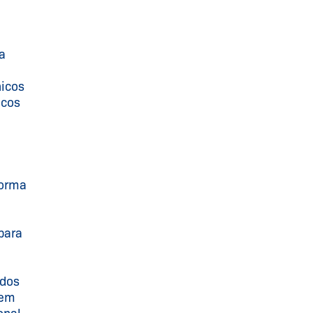
a
icos
ocos
forma
para
ados
dem