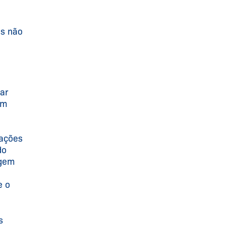
es não
zar
em
mações
do
agem
e o
s