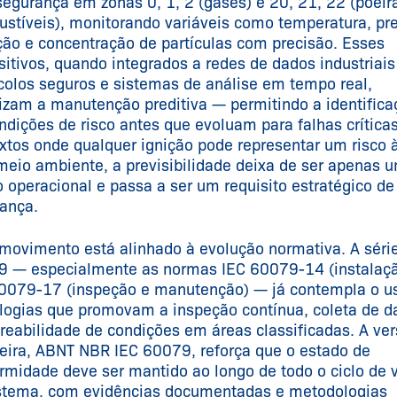
egurança em zonas 0, 1, 2 (gases) e 20, 21, 22 (poeir
stíveis), monitorando variáveis como temperatura, pr
ção e concentração de partículas com precisão. Esses
sitivos, quando integrados a redes de dados industriai
colos seguros e sistemas de análise em tempo real,
lizam a manutenção preditiva — permitindo a identifica
ndições de risco antes que evoluam para falhas crítica
xtos onde qualquer ignição pode representar um risco 
meio ambiente, a previsibilidade deixa de ser apenas 
 operacional e passa a ser um requisito estratégico de
ança.
movimento está alinhado à evolução normativa. A séri
 — especialmente as normas IEC 60079-14 (instalaçã
0079-17 (inspeção e manutenção) — já contempla o u
logias que promovam a inspeção contínua, coleta de d
treabilidade de condições em áreas classificadas. A ve
leira, ABNT NBR IEC 60079, reforça que o estado de
rmidade deve ser mantido ao longo de todo o ciclo de 
stema, com evidências documentadas e metodologias