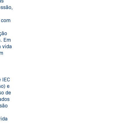
as
essão,
s com
ção
s. Em
à vida
um
e IEC
o) e
so de
ados
rsão
vida