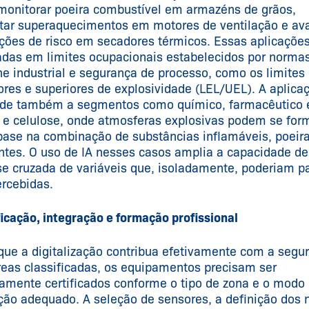
monitorar poeira combustível em armazéns de grãos,
tar superaquecimentos em motores de ventilação e ava
ções de risco em secadores térmicos. Essas aplicaçõe
das em limites ocupacionais estabelecidos por norma
ne industrial e segurança de processo, como os limites
iores e superiores de explosividade (LEL/UEL). A aplica
de também a segmentos como químico, farmacêutico 
 e celulose, onde atmosferas explosivas podem se for
ase na combinação de substâncias inflamáveis, poeir
ntes. O uso de IA nesses casos amplia a capacidade de
se cruzada de variáveis que, isoladamente, poderiam p
rcebidas.
ficação, integração e formação profissional
que a digitalização contribua efetivamente com a segu
eas classificadas, os equipamentos precisam ser
amente certificados conforme o tipo de zona e o modo
ção adequado. A seleção de sensores, a definição dos n