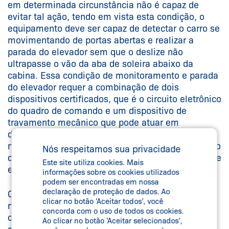
em determinada circunstância não é capaz de
evitar tal ação, tendo em vista esta condição, o
equipamento deve ser capaz de detectar o carro se
movimentando de portas abertas e realizar a
parada do elevador sem que o deslize não
ultrapasse o vão da aba de soleira abaixo da
cabina. Essa condição de monitoramento e parada
do elevador requer a combinação de dois
dispositivos certificados, que é o circuito eletrônico
do quadro de comando e um dispositivo de
travamento mecânico que pode atuar em
diferentes partes como carro, contrapeso, polia
motriz, nos meios de suspensão ou no mesmo eixo
Nós respeitamos sua privacidade
da polia motriz desde que suportado estaticamente
Este site utiliza cookies. Mais
em dois pontos.
informações sobre os cookies utilizados
podem ser encontradas em nossa
declaração de proteção de dados. Ao
O controlador do elevador desempenha um papel
clicar no botão 'Aceitar todos', você
muito importante nesse processo, monitorando
concorda com o uso de todos os cookies.
constantemente a abertura da linha de segurança
Ao clicar no botão 'Aceitar selecionados',