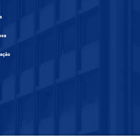
a
nsa
mação