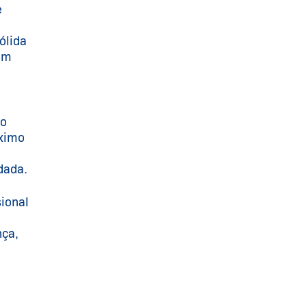
e
ólida
om
ão
óximo
dada.
sional
nça,