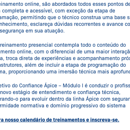
einamento online, são abordados todos esses pontos d
 completa e acessível, com exceção da etapa de
amação, permitindo que o técnico construa uma base s
nhecimento, esclareça dúvidas recorrentes e avance c
segurança em sua atuação.
treinamento presencial contempla todo o conteúdo do
amento online, com o diferencial de uma maior interaç
ca, troca direta de experiências e acompanhamento pr
nstrutores, além de incluir a etapa de programação do
ma, proporcionando uma imersão técnica mais aprofun
etivo do Confiance Ápice – Módulo I é conduzir o profis
novo estágio de entendimento e confiança técnica,
rando-o para evoluir dentro da linha Ápice com segura
rmidade normativa e domínio progressivo do sistema
ra nosso calendário de treinamentos e inscreva-se.