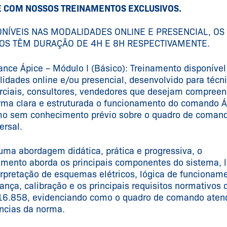
E COM NOSSOS TREINAMENTOS EXCLUSIVOS.
ONÍVEIS NAS MODALIDADES ONLINE E PRESENCIAL, OS
OS TÊM DURAÇÃO DE 4H E 8H RESPECTIVAMENTE.
ance Ápice – Módulo I (Básico): Treinamento disponível
idades online e/ou presencial, desenvolvido para técni
ciais, consultores, vendedores que desejam compreen
rma clara e estruturada o funcionamento do comando Á
o sem conhecimento prévio sobre o quadro de coman
rsal.
ma abordagem didática, prática e progressiva, o
amento aborda os principais componentes do sistema, l
erpretação de esquemas elétricos, lógica de funcionam
ança, calibração e os principais requisitos normativos 
6.858, evidenciando como o quadro de comando aten
ncias da norma.