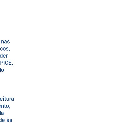
 nas
cos,
der
PICE,
do
eitura
ento,
da
de às