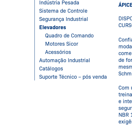
Indústria Pesada
ÁPIC
Sistema de Controle
DISP
Segurança Industrial
CURS
Elevadores
Quadro de Comando
Confi
Motores Sicor
modal
Acessórios
comer
de fo
Automação Industrial
mesm
Catálogos
Schme
Suporte Técnico – pós venda
Com u
trein
e int
segur
NBR 1
exigê