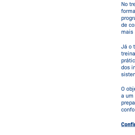
No tr
forma
progr
de co
mais 
Já o 
trein
práti
dos i
siste
O obj
a um 
prepa
confo
Confi