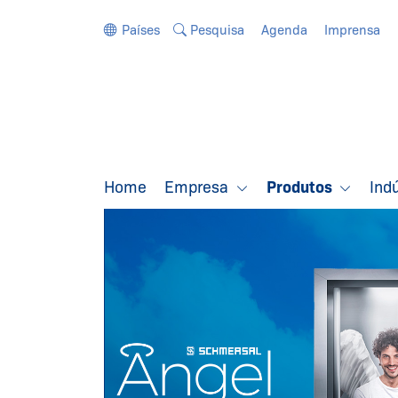
Ir diretamente para a navegação
Ir diretamente para o conteúdo
Países
Pesquisa
Agenda
Imprensa
Home
Empresa
Produtos
Ind
QUADRO DE
COMANDO P
ELEVADORE