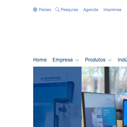
Ir diretamente para a navegação
Ir diretamente para o conteúdo
Países
Pesquisa
Agenda
Imprensa
Home
Empresa
Produtos
Ind
WEBSHOP
SCHMERSAL
que