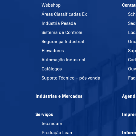
Webshop
Contat
Áreas Classificadas Ex
Sch
Indústria Pesada
Sed
Sistema de Controle
Loc
Segurança Industrial
Ond
Elevadores
Sup
Automação Industrial
Cad
Catálogos
Ouv
Suporte Técnico – pós venda
Faq
Indústrias e Mercados
Agend
Serviços
Impre
tec.nicum
Produção Lean
Infor