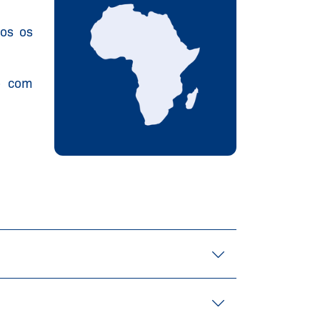
dos os
o com