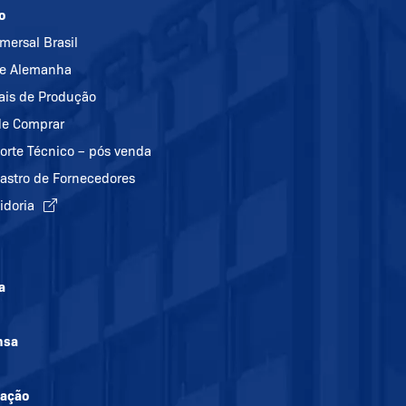
o
mersal Brasil
e Alemanha
ais de Produção
e Comprar
orte Técnico – pós venda
astro de Fornecedores
idoria
a
nsa
mação