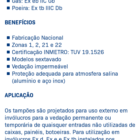
Gás: Ex eb IIC Gb
Poeira: Ex tb IIIC Db
BENEFÍCIOS
Fabricação Nacional
Zonas 1, 2, 21 e 22
Certificação INMETRO: TUV 19.1526
Modelos sextavado
Vedação impermeável
Proteção adequada para atmosfera salina
(alumínio e aço inox)
APLICAÇÃO
Os tampões são projetados para uso externo em
invólucros para a vedação permanente ou
temporária de quaisquer entradas não utilizadas de
caixas, painéis, botoeiras. Para utilização em
invólucros Ex d, Ex e e Ex tb instalados nos