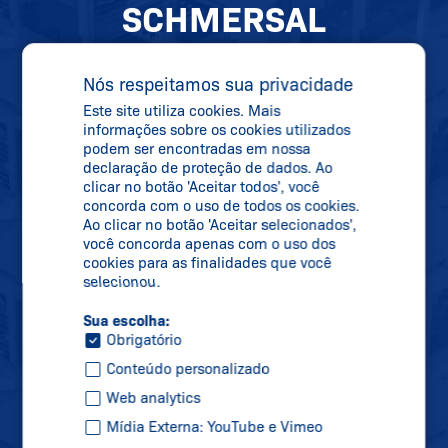
SCHMERSAL
NEWSLETTER
Nós respeitamos sua privacidade
MANTENHA-SE
Este site utiliza cookies. Mais
ATUALIZADO
informações sobre os cookies utilizados
podem ser encontradas em nossa
declaração de proteção de dados. Ao
clicar no botão 'Aceitar todos', você
concorda com o uso de todos os cookies.
Se inscreva em nossa newsletter e receba
Ao clicar no botão 'Aceitar selecionados',
todas as informações sobre novidades,
você concorda apenas com o uso dos
cookies para as finalidades que você
datas de feiras e novos produtos
selecionou.
diretamente na sua caixa de correio.
Sua escolha:
Obrigatório
Conteúdo personalizado
Inscreva-se
Web analytics
Mídia Externa: YouTube e Vimeo