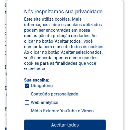
Caso deseje, você pode entrar em contato com
Nós respeitamos sua privacidade
nossa DPO.
Este site utiliza cookies. Mais
informações sobre os cookies utilizados
O encarregado pelo tratamento de dados pessoais
podem ser encontradas em nossa
possui a função de atuar como canal de
declaração de proteção de dados. Ao
comunicação entre instituição, os titulares dos
clicar no botão 'Aceitar todos', você
dados e a Autoridade Nacional de Proteção de
concorda com o uso de todos os cookies.
Ao clicar no botão 'Aceitar selecionados',
Dados (ANPD).
você concorda apenas com o uso dos
cookies para as finalidades que você
Data Protection Officer (DPO)
selecionou.
Ingrid Campos A. M. Farrapo
Sua escolha:
Obrigatório
Contato:
Conteúdo personalizado
lgpd@schmersal.com.br
Web analytics
Previsão legal
Mídia Externa: YouTube e Vimeo
LGPD, art. 5º, VIII
Aceitar todos
Atribuições