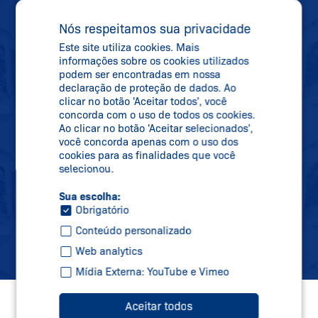
NEWSLETTER
MANTENHA-SE
Nós respeitamos sua privacidade
Este site utiliza cookies. Mais
ATUALIZADO
informações sobre os cookies utilizados
podem ser encontradas em nossa
declaração de proteção de dados. Ao
clicar no botão 'Aceitar todos', você
Se inscreva em nossa newsletter e receba
concorda com o uso de todos os cookies.
todas as informações sobre novidades,
Ao clicar no botão 'Aceitar selecionados',
você concorda apenas com o uso dos
datas de feiras e novos produtos
cookies para as finalidades que você
diretamente na sua caixa de correio.
selecionou.
Sua escolha:
Obrigatório
Inscreva-se
Conteúdo personalizado
Web analytics
Mídia Externa: YouTube e Vimeo
Aceitar todos